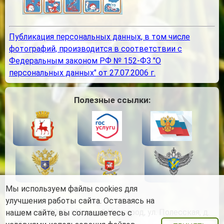
Публикация персональных данных, в том числе
фотографий, производится в соответствии с
Федеральным законом РФ № 152-ФЗ "О
персональных данных" от 27.07.2006 г.
Полезные ссылки:
Мы используем файлы cookies для
улучшения работы сайта. Оставаясь на
Адрес:
603066, г.Нижний Новгород, ул. Полесская, д.
нашем сайте, вы соглашаетесь с