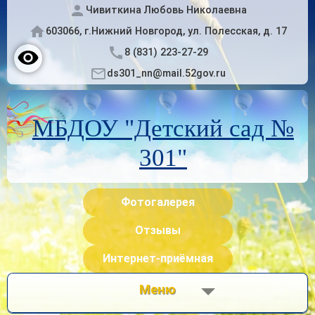
Чивиткина Любовь Николаевна
603066, г.Нижний Новгород, ул. Полесская, д. 17
8 (831) 223-27-29
ds301_nn@mail.52gov.ru
МБДОУ "Детский сад №
301"
Фотогалерея
Отзывы
Интернет-приёмная
Меню